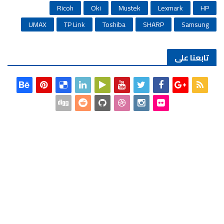
Ricoh
Oki
Mustek
Lexmark
HP
UMAX
TP Link
Toshiba
SHARP
Samsung
تابعنا على