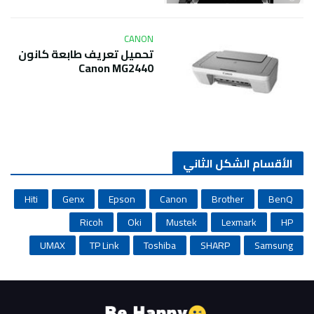
CANON
تحميل تعريف طابعة كانون
Canon MG2440
الأقسام الشكل الثاني
Hiti
Genx
Epson
Canon
Brother
BenQ
Ricoh
Oki
Mustek
Lexmark
HP
UMAX
TP Link
Toshiba
SHARP
Samsung