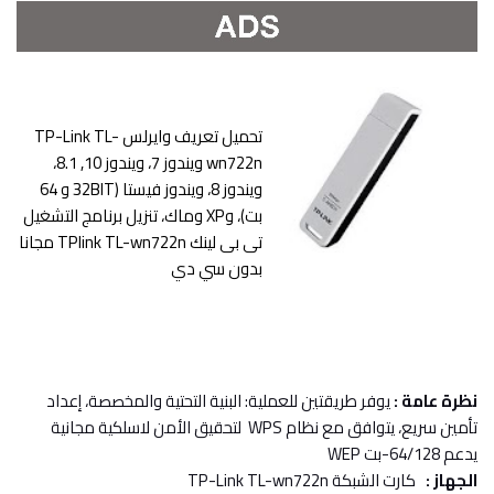
تحميل تعريف وايرلس TP-Link TL-
wn722n ويندوز 7، ويندوز 10, 8.1،
ويندوز 8، ويندوز فيستا (32BIT و 64
بت)، وXP وماك، تنزيل
برنامج التشغيل
تى بى لينك TPlink TL-wn722n
مجانا
بدون سي دي
نظرة عامة :
يوفر طريقتين للعملية: البنية التحتية والمخصصة، إعداد
تأمين سريع، يتوافق مع نظام WPS لتحقيق الأمن لاسلكية مجانية
يدعم 64/128-بت WEP
الجهاز :
كارت الشبكة TP-Link TL-wn722n