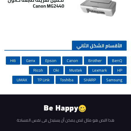
تحميل تعريف طابعة كانون
Canon MG2440
الأقسام الشكل الثاني
Hiti
Genx
Epson
Canon
Brother
BenQ
Ricoh
Oki
Mustek
Lexmark
HP
UMAX
TP Link
Toshiba
SHARP
Samsung
هذا النص هو مثال لنص يمكن أن يستبدل في نفس المساحة