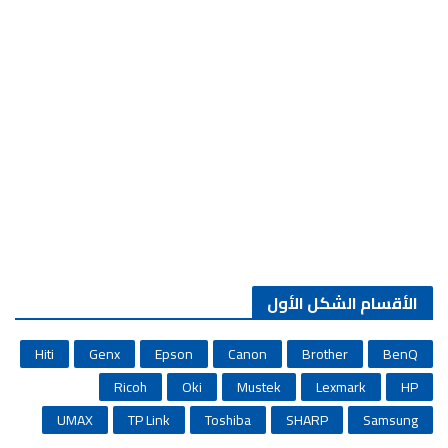
الأقسام الشكل الأول
Hiti
Genx
Epson
Canon
Brother
BenQ
Ricoh
Oki
Mustek
Lexmark
HP
UMAX
TP Link
Toshiba
SHARP
Samsung