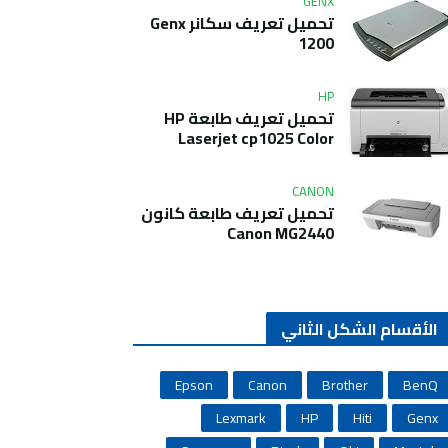
GENX
تحميل تعريف سكانر Genx
1200
HP
تحميل تعريف طابعة HP
Laserjet cp1025 Color
CANON
تحميل تعريف طابعة كانون
Canon MG2440
الأقسام الشكل الثاني
Epson
Canon
Brother
BenQ
Lexmark
HP
Hiti
Genx