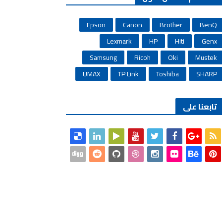
Epson
Canon
Brother
BenQ
Lexmark
HP
Hiti
Genx
Samsung
Ricoh
Oki
Mustek
UMAX
TP Link
Toshiba
SHARP
تابعنا على