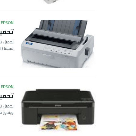
EPSON
تحميل تعر
فيستا (32BIT…
EPSON
تحميل تعر
ويندوز ف