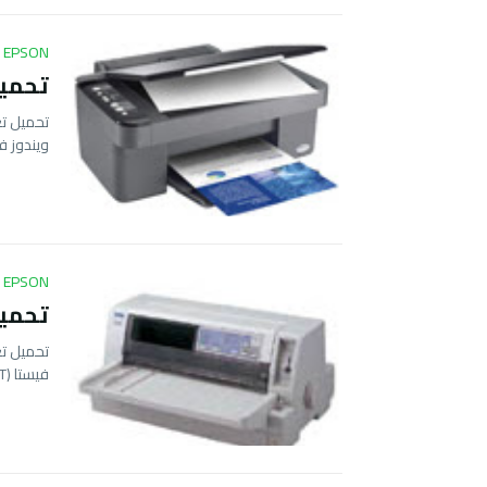
EPSON
تحميل تعر
ويندوز ف
EPSON
تحميل تع
فيستا (32BIT …