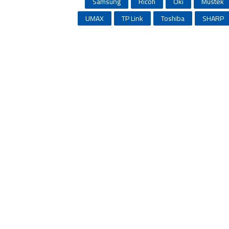
Samsung
Ricoh
Oki
Mustek
UMAX
TP Link
Toshiba
SHARP