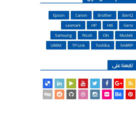
Epson
Canon
Brother
BenQ
Lexmark
HP
Hiti
Genx
Samsung
Ricoh
Oki
Mustek
UMAX
TP Link
Toshiba
SHARP
تابعنا على