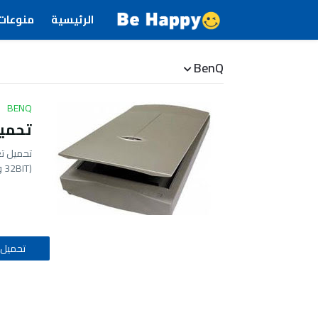
الرئيسية
منوعات
BenQ
BENQ
تحميل ت
(32BIT و 6…
تحميل 