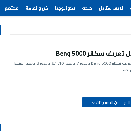
لايف ستايل
صحة
تكونلوجيا
فن و ثقافة
مجتمع
عريف سكانر Benq 5000
تحميل تعريف سكانر Benq 5000 ويندوز 7، ويندوز 10, 8.1، ويندوز 8، ويندوز فيستا
المزيد من المشاركات