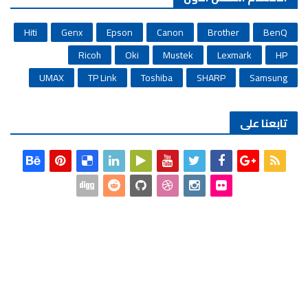
Hiti
Genx
Epson
Canon
Brother
BenQ
Ricoh
Oki
Mustek
Lexmark
HP
UMAX
TP Link
Toshiba
SHARP
Samsung
تابعنا على