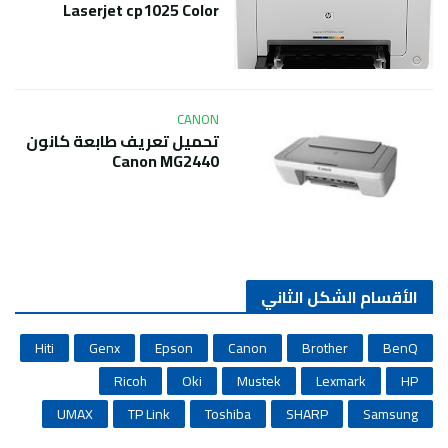
Laserjet cp1025 Color
CANON
تحميل تعريف طابعة كانون
Canon MG2440
الأقسام الشكل الثاني
Hiti
Genx
Epson
Canon
Brother
BenQ
Ricoh
Oki
Mustek
Lexmark
HP
UMAX
TP Link
Toshiba
SHARP
Samsung